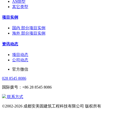
AMB型
其它类型
项目实例
国内 部分项目实例
海外 部分项目实例
资讯动态
项目动态
公司动态
官方微信
028 8545 8086
国际拨号：+86 28 8545 8086
联系方式
©2002-2026 成都安美固建筑工程科技有限公司 版权所有