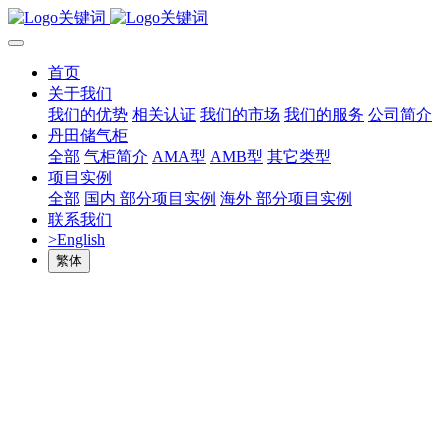
首页
关于我们
我们的优势
相关认证
我们的市场
我们的服务
公司简介
丹田储气柜
全部
气柜简介
AMA型
AMB型
其它类型
项目实例
全部
国内 部分项目实例
海外 部分项目实例
联系我们
>English
繁体