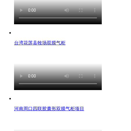
台湾花莲县牧场双膜气柜
河南周口四联胶囊形双膜气柜项目