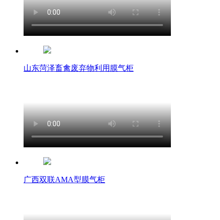
山东菏泽畜禽废弃物利用膜气柜
广西双联AMA型膜气柜