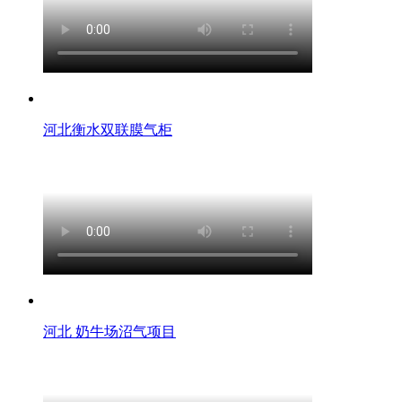
河北衡水双联膜气柜
河北 奶牛场沼气项目