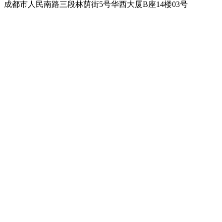
成都市人民南路三段林荫街5号华西大厦B座14楼03号
电话：
(028) 8545 8086
(028) 8543 1144
国际拨号：+
86 28 85458086
+86 28 85431144
（北京时间 UTC+8 周一至周五 9:30-17:00）
-
手机：
139 8052 8547
(微信同号)
国际
拨号
：
+86
139 8052 8547
-