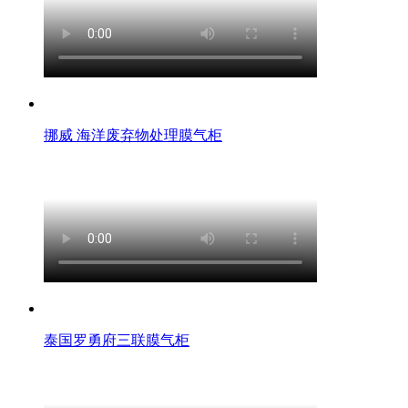
挪威 海洋废弃物处理膜气柜
泰国罗勇府三联膜气柜