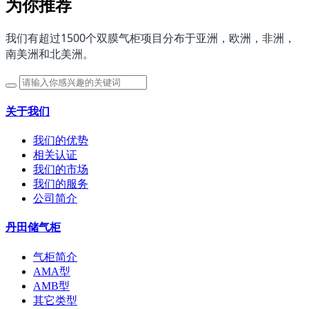
为你推荐
我们有超过1500个双膜气柜项目分布于亚洲，欧洲，非洲，
南美洲和北美洲。
关于我们
我们的优势
相关认证
我们的市场
我们的服务
公司简介
丹田储气柜
气柜简介
AMA型
AMB型
其它类型