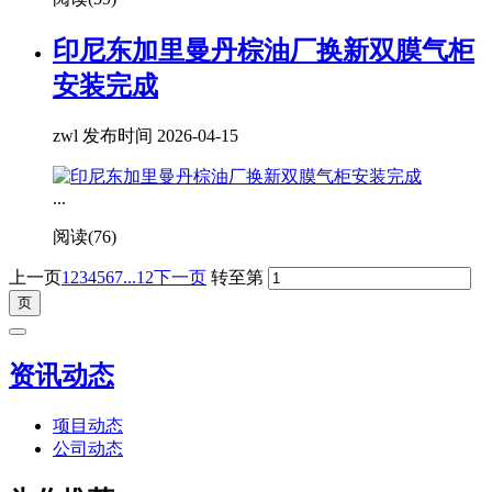
印尼东加里曼丹棕油厂换新双膜气柜
安装完成
zwl 发布时间 2026-04-15
...
阅读(76)
上一页
1
2
3
4
5
6
7
...12
下一页
转至第
资讯动态
项目动态
公司动态