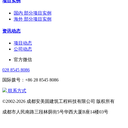
项目实例
国内 部分项目实例
海外 部分项目实例
资讯动态
项目动态
公司动态
官方微信
028 8545 8086
国际拨号：+86 28 8545 8086
联系方式
©2002-2026 成都安美固建筑工程科技有限公司 版权所有
成都市人民南路三段林荫街5号华西大厦B座14楼03号