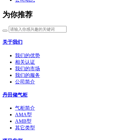
为你推荐
关于我们
我们的优势
相关认证
我们的市场
我们的服务
公司简介
丹田储气柜
气柜简介
AMA型
AMB型
其它类型