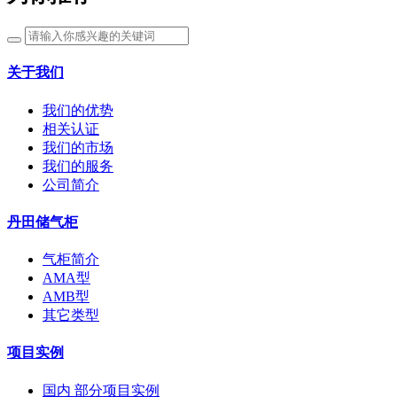
关于我们
我们的优势
相关认证
我们的市场
我们的服务
公司简介
丹田储气柜
气柜简介
AMA型
AMB型
其它类型
项目实例
国内 部分项目实例