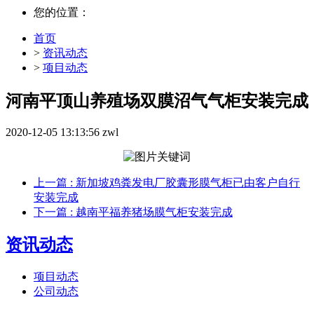
您的位置：
首页
>
资讯动态
>
项目动态
河南平顶山养殖场双膜沼气气柜安装完成
2020-12-05 13:13:56
zwl
上一篇
: 新加坡鸡粪发电厂胶囊形膜气柜已由客户自行
安装完成
下一篇
: 越南平福养猪场膜气柜安装完成
资讯动态
项目动态
公司动态