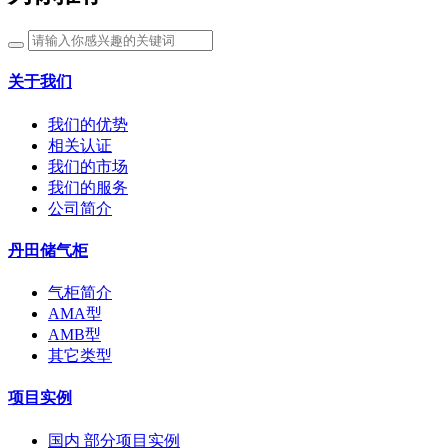
关于我们
我们的优势
相关认证
我们的市场
我们的服务
公司简介
丹田储气柜
气柜简介
AMA型
AMB型
其它类型
项目实例
国内 部分项目实例