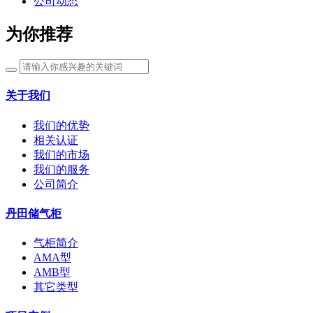
公司动态
为你推荐
关于我们
我们的优势
相关认证
我们的市场
我们的服务
公司简介
丹田储气柜
气柜简介
AMA型
AMB型
其它类型