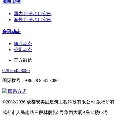
项目实例
国内 部分项目实例
海外 部分项目实例
资讯动态
项目动态
公司动态
官方微信
028 8545 8086
国际拨号：+86 28 8545 8086
联系方式
©2002-2026 成都安美固建筑工程科技有限公司 版权所有
成都市人民南路三段林荫街5号华西大厦B座14楼03号