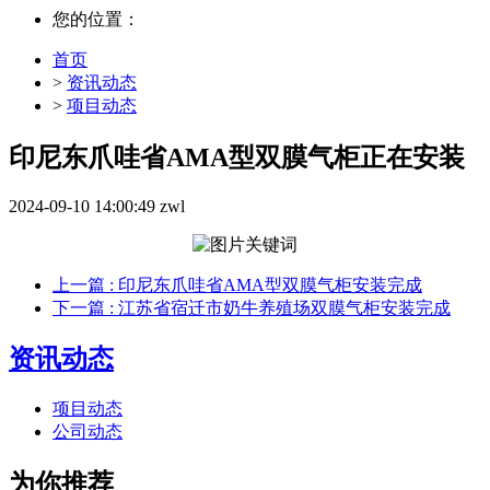
您的位置：
首页
>
资讯动态
>
项目动态
印尼东爪哇省AMA型双膜气柜正在安装
2024-09-10 14:00:49
zwl
上一篇
: 印尼东爪哇省AMA型双膜气柜安装完成
下一篇
: 江苏省宿迁市奶牛养殖场双膜气柜安装完成
资讯动态
项目动态
公司动态
为你推荐