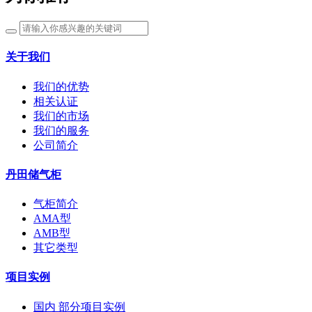
关于我们
我们的优势
相关认证
我们的市场
我们的服务
公司简介
丹田储气柜
气柜简介
AMA型
AMB型
其它类型
项目实例
国内 部分项目实例