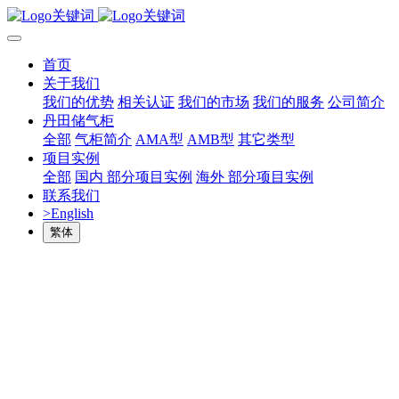
首页
关于我们
我们的优势
相关认证
我们的市场
我们的服务
公司简介
丹田储气柜
全部
气柜简介
AMA型
AMB型
其它类型
项目实例
全部
国内 部分项目实例
海外 部分项目实例
联系我们
>English
繁体