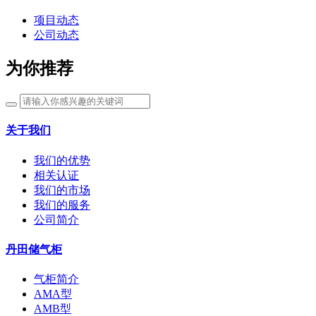
项目动态
公司动态
为你推荐
关于我们
我们的优势
相关认证
我们的市场
我们的服务
公司简介
丹田储气柜
气柜简介
AMA型
AMB型