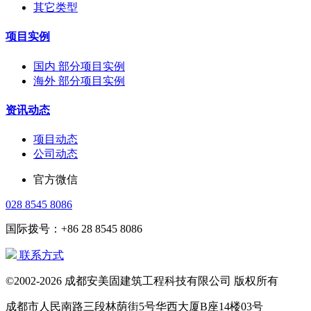
其它类型
项目实例
国内 部分项目实例
海外 部分项目实例
资讯动态
项目动态
公司动态
官方微信
028 8545 8086
国际拨号：+86 28 8545 8086
联系方式
©2002-2026 成都安美固建筑工程科技有限公司 版权所有
成都市人民南路三段林荫街5号华西大厦B座14楼03号