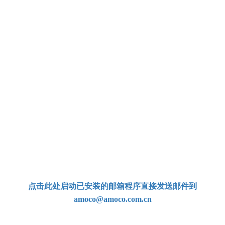
（北京时间 UTC+8 周一至周五 9:30-17:00）
-
手机：
139 8052 8547
(微信同号)
国际
拨号
：
+86
139 8052 8547
-
电子邮箱：
amoco@amoco.com.cn‍
-
点击此处启动已安装的邮箱程序直接发送邮件到
amoco@amoco.com.cn
-