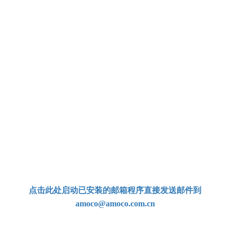
（北京时间 UTC+8 周一至周五 9:30-17:00）
-
手机：
139 8052 8547
(微信同号)
国际
拨号
：
+86
139 8052 8547
-
电子邮箱：
amoco@amoco.com.cn‍
-
点击此处启动已安装的邮箱程序直接发送邮件到
amoco@amoco.com.cn
-