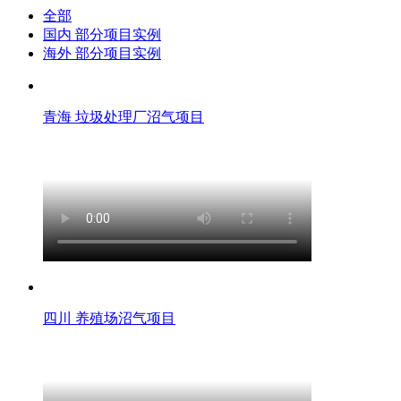
全部
国内 部分项目实例
海外 部分项目实例
青海 垃圾处理厂沼气项目
四川 养殖场沼气项目