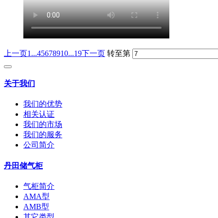
上一页
1...
4
5
6
7
8
9
10
...19
下一页
转至第
关于我们
我们的优势
相关认证
我们的市场
我们的服务
公司简介
丹田储气柜
气柜简介
AMA型
AMB型
其它类型