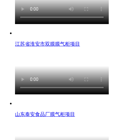
江苏省淮安市双膜膜气柜项目
山东泰安食品厂膜气柜项目