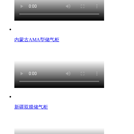
内蒙古AMA型储气柜
新疆双膜储气柜