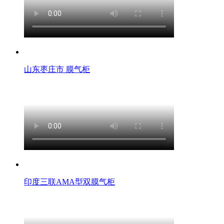
山东枣庄市 膜气柜
印度三联AMA型双膜气柜