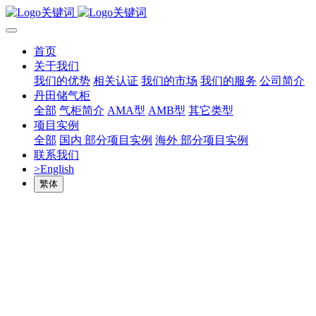
首页
关于我们
我们的优势
相关认证
我们的市场
我们的服务
公司简介
丹田储气柜
全部
气柜简介
AMA型
AMB型
其它类型
项目实例
全部
国内 部分项目实例
海外 部分项目实例
联系我们
>English
繁体