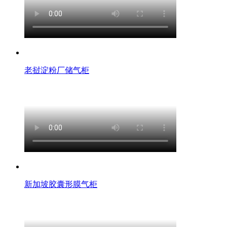
老挝淀粉厂储气柜
新加坡胶囊形膜气柜