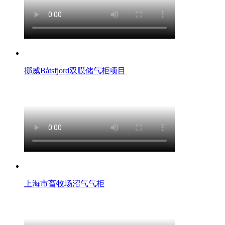
挪威Båtsfjord双膜储气柜项目
上海市畜牧场沼气气柜