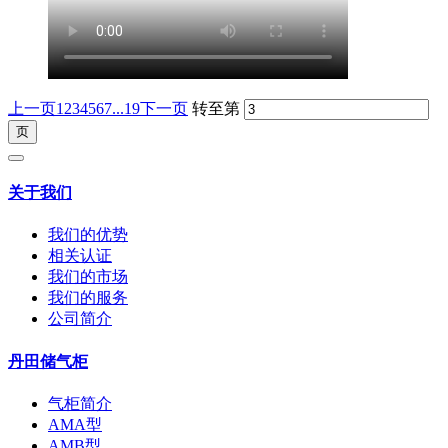
上一页
1
2
3
4
5
6
7
...19
下一页
转至第
关于我们
我们的优势
相关认证
我们的市场
我们的服务
公司简介
丹田储气柜
气柜简介
AMA型
AMB型