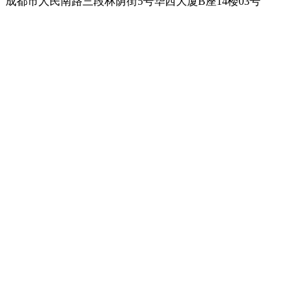
成都市人民南路三段林荫街5号华西大厦B座14楼03号
电话：
(028) 8545 8086
(028) 8543 1144
国际拨号：+
86 28 85458086
+86 28 85431144
（北京时间 UTC+8 周一至周五 9:30-17:00）
-
手机：
139 8052 8547
(微信同号)
国际
拨号
：
+86
139 8052 8547
-